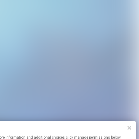
 For more information and additional choices click manage permissions below.